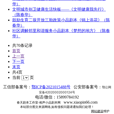
华）
文明城市创卫健康生活快板——《文明健康我先行》
（陈春华）
鼓励生育二孩开放三胎政策小品剧本《锦上添花》（陈
春华）
社区调解邻里和谐服务小品剧本《梦想的地方》（陈春
华）
共70条记录
首页
上一页
下一页
末页
共4页
当前
页
工信部备案号：
鄂ICP备2021015488号
公安部备案号：
鄂公网
安备42020002000124号
电话/微信：15899784192
www.xiaopin66.com
春天剧本工作室-相声小品剧本网
本站部分图文来源网络,如有侵权问题请通知我们处理！
网站建设
维护