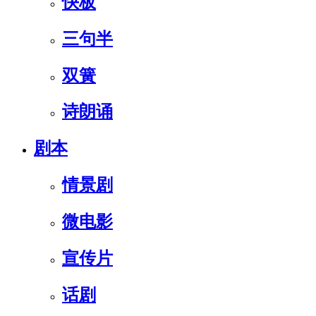
快板
三句半
双簧
诗朗诵
剧本
情景剧
微电影
宣传片
话剧