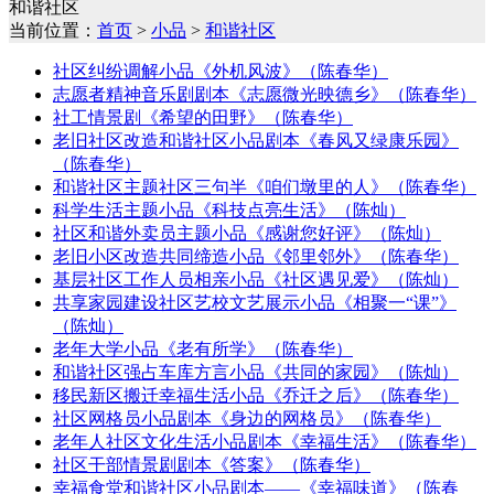
和谐社区
当前位置：
首页
>
小品
>
和谐社区
社区纠纷调解小品《外机风波》（陈春华）
志愿者精神音乐剧剧本《志愿微光映德乡》（陈春华）
社工情景剧《希望的田野》（陈春华）
老旧社区改造和谐社区小品剧本《春风又绿康乐园》
（陈春华）
和谐社区主题社区三句半《咱们墩里的人》（陈春华）
科学生活主题小品《科技点亮生活》（陈灿）
社区和谐外卖员主题小品《感谢您好评》（陈灿）
老旧小区改造共同缔造小品《邻里邻外》（陈春华）
基层社区工作人员相亲小品《社区遇见爱》（陈灿）
共享家园建设社区艺校文艺展示小品《相聚一“课”》
（陈灿）
老年大学小品《老有所学》（陈春华）
和谐社区强占车库方言小品《共同的家园》（陈灿）
移民新区搬迁幸福生活小品《乔迁之后》（陈春华）
社区网格员小品剧本《身边的网格员》（陈春华）
老年人社区文化生活小品剧本《幸福生活》（陈春华）
社区干部情景剧剧本《答案》（陈春华）
幸福食堂和谐社区小品剧本——《幸福味道》（陈春