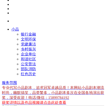
小品
银行金融
文明环保
党建廉洁
乡村振兴
企业单位
和谐社区
公安普法
部队消防
红色历史
服务范围
专业
代写小品剧本，追求冠军卓越品质！本网站小品剧本潮流
时尚，幽默搞笑，品类繁多，小品剧本多次在全国各地演出获
奖，深受欢迎！电话/微信：15899784192
获奖详情以及作品视频请点击此处查看