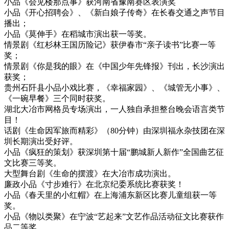
小品《会见楼那点事》获河南省豫南赛区表演奖
小品《开心招聘会》、《新白娘子传奇》在长春交通之声节目
播出；
小品《莫伸手》在稻城市演出获一等奖。
情景剧《红杉林王国历险记》获伊春市“亲子读书”比赛一等
奖；
情景剧《你是我的眼》在《中国少年先锋报》刊出，长沙演出
获奖；
贵州石阡县小品小戏比赛，《幸福家园》、《城管无小事》、
《一碗早餐》三个同时获奖。
湖北大冶市网格员专场演出，一人独自承担整台晚会语言类节
目！
话剧《生命因军旅而精彩》（80分钟）由深圳福永杂技团在深
圳长期演出受好评。
小品《疯狂的策划》获深圳第十届“鹏城新人新作”全国曲艺征
文比赛三等奖。
大型舞台剧《生命的摆渡》在大冶市成功演出。
廉政小品《寸步难行》在北京纪委系统比赛获奖！
小品《春天里的小红帽》在上海浦东新区比赛儿童组获一等
奖。
小品《物以类聚》在宁波“艺起来”文艺作品活动征文比赛获作
品二等奖。