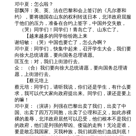
邓中夏
：怎么啦？
邵飘萍
：美、英、法在巴黎和会上
签订的
《凡尔赛和
约》，
要
将德国在山东的权利转送日本
，
北洋政府屈服
于
他们
的压力，
准备在合约上签字，中国外交失败，
（哭）
同学们！同学们！青岛亡了、山东亡了。
【越来越多的同学纷纷跑上来
谢绍敏：（哭）中国也要亡了，怎么办啊？
邓中夏
：
同学们，快集中起来，召开学生大会
，我们要
向徐大总统请愿，要向国务总理请愿。
匡互生：对，我们上街游行去。
众：
（合）
我们要向徐大总统请愿，要向国务总理请
愿，上街游行去。
【蔡元培上
蔡元培：同学们，请听我说，你们还是学生，
有什么要
求，我可以代大家向政府提出来。同学们，课还是要上
的
嘛
！
邓中夏
：（演讲）列强在巴黎出卖了我们，出卖了中
国、出卖了四万万同胞，出卖了公理和正义，如此赤裸
裸的羞辱，北洋政府居然可以忍受，他们根本不是我们
的政府，他们是列强的帮凶、倭寇的走狗！无论是谁，
要是敢忘我国家、灭我种族，我们就跟他们血战到底！