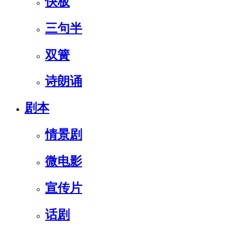
快板
三句半
双簧
诗朗诵
剧本
情景剧
微电影
宣传片
话剧