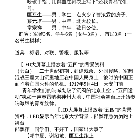
咬
破手指，用鲜血在衬衣上写下
“还我青岛”的口
号。
匡互生
——男，学生，点火少了曹汝霖的房子。
蔡元培
——男，中年，北大校长。
章宗祥
——男，中年，驻日公使。
群演：军警
3名、
学生
6名（女生3名）、市民3名（一
名书生模样）
道具：标语、对联、警棍、服装等
【
大屏幕上播放着“五四”的背景资料
LED
（旁白）：二十
世纪
初期，封建残余、外国
侵略
、
军阀
混战
三座大山沉
重地压在中国人
民身上，彼时
的中国
正
面临
着亡国灭种的危机。
年
月
日，
天安门前
1919
5
4
青年学生们
的呐喊
划破了沉闷的北京上空
，
“
五四运
动
”
犹如一声春雷响彻神州大地
，中国社会舞台上开始奏
响
激昂
的青春旋律。
【
大屏幕上播放着“五四”的背景
LED
资料，
LED显示当年北京大学背景，
邵飘萍
急匆匆跑上
舞台
邵飘萍
：同学们、不好了，国家出大事了！
【
邓中夏
、
谢绍敏
、
匡互生
跑上