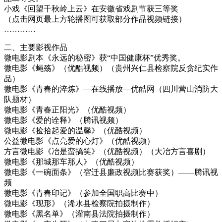
小戏《回望千秋岭上云》在安徽省戏剧节获三等奖
（点击网页最上方轮播图可获取部分作品视频链接）
…………
二、主要影视作品
微电影剧本《永远的秘密》获“中国健康杯”优秀奖。
微电影《蝇殇》（优酷视频）（贵州兴仁县检察院反贪纪实作
品）
微电影《青春的淬炼》—在线播放—优酷网（四川营山消防大
队题材）
微电影《青春正阳光》（优酷视频）
微电影《爱的诠释》（腾讯视频）
微电影《捡拾起爱的温馨》（优酷视频）
公益微电影《点亮爱的心灯》（优酷视频）
方言微电影《冶是蛮搞笑》（优酷视频）（大冶方言喜剧）
微电影《那城那车那人》（优酷视频）
微电影《一碗面条》（宿迁县廉政视频比赛获奖）——腾讯视
频
微电影《青春印记》（参加全国职高比赛中）
微电影《现形》（浠水县检察院拍摄制作）
微电影《黑名单》（灌南县法院拍摄制作）