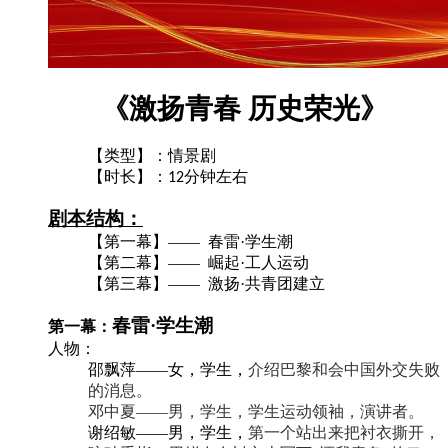
《激扬青春 历史荣光》
【类型】：情景剧
【时长】：
分钟左右
1
2
剧本结构：
【第一幕】
——
春雷
·
学生潮
【第
二
幕】
—— 崛起
·
工人运动
【第三幕】
——
激扬
·共青团建立
春雷
·
学生潮
第一幕：
人物：
邵飘萍
——女，学生，
介绍巴黎和会中国外交失败
的消息。
邓中夏
——男，学生，学生运动领袖，演讲者。
谢绍敏
——男，学生，
第一个站出来把衬衣撕开，