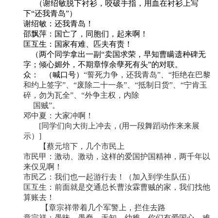
（谢绍敏脱下衬衫，咬破手指，用血在衬衫上写
下
“还我青岛”）
谢绍敏：还我青岛！
邵飘萍
：国亡了，同胞们，起来啊！
匡互生：国家有难、匹夫有责！
（两个同学拿出一副
“
卖国求荣，早知曹瞒遗种碑无
字；倾心媚外，不期章惇余孽死有头
”的对联
。
众：
（喊口号）
“誓死力争，还我青岛”、“拒绝在巴黎
和约上签字”、“废除二十一条”、“抵制日货”、“宁肯玉
碎，勿为瓦全”、“外争主权，内除
国贼”
。
邓中夏
：大家冲啊！
[同学们向大街上冲去，(用一段舞蹈动作来来展
示）]
【蔡元培下，几个市民上
市民甲：激动、激动，这样的爱国护国精神，两千年以
来仅见啊！
市民乙：我们也一起游行去！（加入到学生队伍）
匡互生：前面就是
交通总长曹汝霖
曹贼的家，我们找他
算账去！
【章宗祥带着几个军警上，拦住去路
章宗祥：愚昧、愚蠢、无知、幼稚，
你们有爱国心，难