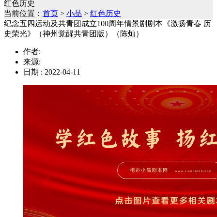
红色历史
当前位置：
首页
>
小品
>
红色历史
纪念五四运动及共青团成立100周年情景剧剧本《激扬青春 历
史荣光》（神州觉醒共青团版）（陈灿）
作者:
来源:
日期 : 2022-04-11