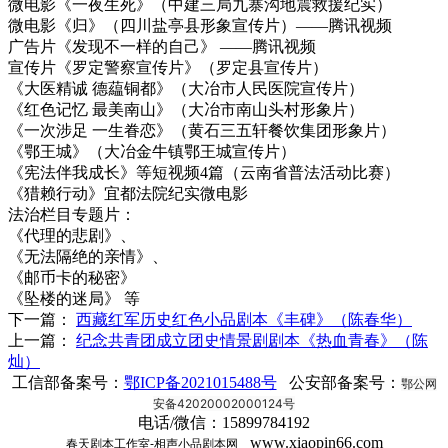
微电影《一夜生死》（中建三局九寨沟地震救援纪实）
微电影《归》（四川盐亭县形象宣传片）——腾讯视频
广告片《发现不一样的自己》 ——腾讯视频
宣传片《罗定警察宣传片》（罗定县宣传片）
《大医精诚 德藴铜都》（大冶市人民医院宣传片）
《红色记忆 最美南山》（大冶市南山头村形象片）
《一次涉足 一生眷恋》（黄石三五轩餐饮集团形象片）
《鄂王城》（大冶金牛镇鄂王城宣传片）
《宪法伴我成长》等短视频4篇（云南省普法活动比赛）
《猎赖行动》宜都法院纪实微电影
法治栏目专题片：
《代理的悲剧》、
《无法隔绝的亲情》、
《邮币卡的秘密》
《坠楼的迷局》 等
下一篇：
西藏红军历史红色小品剧本《丰碑》（陈春华）
上一篇：
纪念共青团成立团史情景剧剧本《热血青春》（陈
灿）
工信部备案号：
鄂ICP备2021015488号
公安部备案号：
鄂公网
安备42020002000124号
电话/微信：15899784192
www.xiaopin66.com
春天剧本工作室-相声小品剧本网