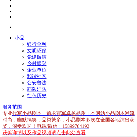
小品
银行金融
文明环保
党建廉洁
乡村振兴
企业单位
和谐社区
公安普法
部队消防
红色历史
服务范围
专业
代写小品剧本，追求冠军卓越品质！本网站小品剧本潮流
时尚，幽默搞笑，品类繁多，小品剧本多次在全国各地演出获
奖，深受欢迎！电话/微信：15899784192
获奖详情以及作品视频请点击此处查看