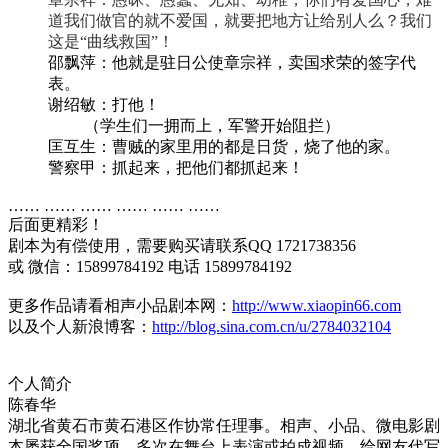
道我们做官的就不爱国，就要把地方让给别人么？
我们
这是
“曲线救国”！
邵飘萍
：他就是驻日公使章宗祥，卖国求荣的签字代
表。
谢绍敏：打他！
（学生们一拥而上，军警开始阻拦）
匡互生：曹贼的家里用的都是日货，烧了他的家。
警察甲：抓起来，把他们都抓起来！
…… …… …… …… …… ……
后面更精彩！
剧本为有偿使用，需要购买请联系QQ 1721738356
或 微信：15899784192 电话 15899784192
更多作品请看相声小品剧本网：
http://www.xiaopin66.com
以及个人新浪博客：
http://blog.sina.com.cn/u/2784032104
个人简介
陈春华
湖北省黄石市黄石港区作协常任理事。相声、小品、微电影剧
本屡获全国奖项，多次在舞台上表演或拍成视频，给网友代写