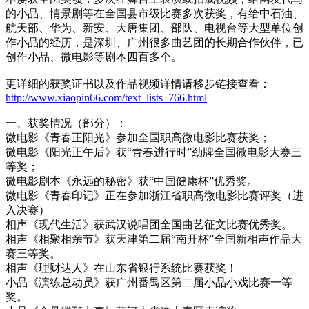
的小品、情景剧等在全国县市级比赛多次获奖，有给中石油、
航天部、华为、新安、大唐集团、部队、电视台等大型单位创
作小品的经历，是深圳、广州很多曲艺团的长期合作伙伴，已
创作小品、微电影等剧本四百多个。
更详细的获奖证书以及作品视频详情请移步链接查看：
http://www.xiaopin66.com/text_lists_766.html
一、获奖情况（部分）：
微电影《青春正阳光》参加全国职高微电影比赛获奖；
微电影《阳光正午后》获“青春进行时”劲牌全国微电影大赛三
等奖；
微电影剧本《永远的秘密》获“中国健康杯”优秀奖。
微电影《青春印记》正在参加浙江省职高微电影比赛评奖（进
入决赛）
相声《现代生活》获武汉说唱团全国曲艺征文比赛优秀奖。
相声《相聚相亲节》获天津第二届“南开杯”全国新相声作品大
赛三等奖。
相声《理财达人》在山东省银行系统比赛获奖！
小品《演练总动员》获广州番禺区第二届小品小戏比赛一等
奖。