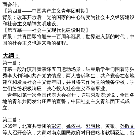
而奋斗。
【第四幕
——
中国共产
主义青年团时期】
背景：改革开放后，党的国家的中心转变为社会主义经济建设
和社会主义精神文明建设。
【第五幕
——社会主义现代化建设时期】
背景：共青团即将迎来一百周年诞辰，世界进入新的时代，中
国的社会主义也迎来新的征程。
大纲：
第一幕：
开幕一段群演群舞演绎五四运动场景，结束后学生们围着陈独
秀李大钊询问共产党的情况，两人告诉学生，共产党会
在各地
建立和发展社会主义青年团，并且将它作为党的预备学校
，
学
生们纷纷积极响应，决心投入社会主义革命事业。
青年团第一次全国代表大会
召开
，
陈独秀发表演说
，全国各
地的青年共同发出庄严的宣誓，中国社会主义青年团正式成
立。
第二幕：
年，北京共青团的
彭涛
、
姚依林
、
郭明秋
、黄敬、
孙敬文
1935
等人
召开会议，大家对
南京国民政府
对日侵略者软弱忍让，出