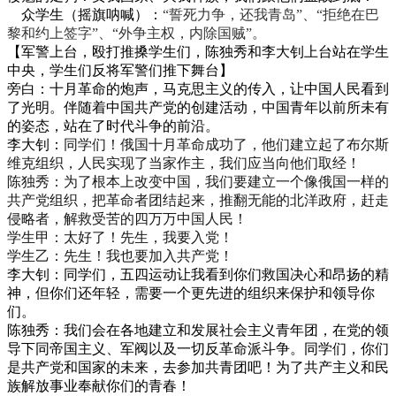
众学生（摇旗呐喊）：
“誓死力争，还我青岛”、“拒绝在巴
黎和约上签字”、“外争主权，内除国贼”
。
【军警上台，殴打推搡学生们，陈独秀和李大钊上台站在学生
中央，学生们反将军警们推下舞台】
旁白：
十月革命的炮声，马克思主义的传入，让中国人民看到
了光明。伴随着中国共产党的创建活动，中国青年以前所未有
的姿态，站在了时代斗争的前沿。
李大钊：
同学们！
俄国十月革命成功了，他们建立起了
布尔斯
维克组织，人民实现了当家作主
，
我们应当向他们取经！
陈独秀：为了
根本上改变中国，
我们要
建立一个像俄国一样的
共产党组织
，
把革命者团结起来
，
推翻无能的北洋政府，赶走
侵略者，解救受苦的四万万中国人民！
学生甲
：
太好了！
先生，
我要入党！
学生乙
：
先生！
我
也
要加入共产党
！
李大钊：同学们，五四运动让我看到你们救国决心和昂扬的精
神，但你们还年轻，需要一个更先进的组织来保护和领导你
们。
陈独秀：我们会在各地建立和发展社会主义青年团，在党的领
导下同帝国主义、军阀以及一切反革命派斗争。同学们，你们
是共产党和国家的未来，去参加共青团吧！为了共产主义和民
族解放事业奉献你们的青春！