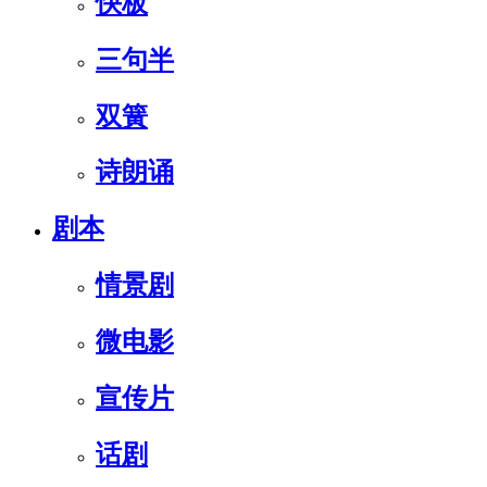
快板
三句半
双簧
诗朗诵
剧本
情景剧
微电影
宣传片
话剧