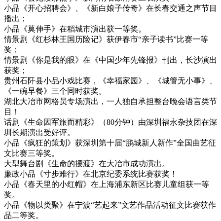
小品《开心招聘会》、《新白娘子传奇》在长春交通之声节目
播出；
小品《莫伸手》在稻城市演出获一等奖。
情景剧《红杉林王国历险记》获伊春市“亲子读书”比赛一等
奖；
情景剧《你是我的眼》在《中国少年先锋报》刊出，长沙演出
获奖；
贵州石阡县小品小戏比赛，《幸福家园》、《城管无小事》、
《一碗早餐》三个同时获奖。
湖北大冶市网格员专场演出，一人独自承担整台晚会语言类节
目！
话剧《生命因军旅而精彩》（80分钟）由深圳福永杂技团在深
圳长期演出受好评。
小品《疯狂的策划》获深圳第十届“鹏城新人新作”全国曲艺征
文比赛三等奖。
大型舞台剧《生命的摆渡》在大冶市成功演出。
廉政小品《寸步难行》在北京纪委系统比赛获奖！
小品《春天里的小红帽》在上海浦东新区比赛儿童组获一等
奖。
小品《物以类聚》在宁波“艺起来”文艺作品活动征文比赛获作
品二等奖。