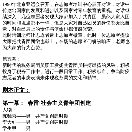
1990年北京亚运会召开，在志愿者培训中心展开对话，对话中
传达出国家的发展和进步以及国家对青年教育的重视。对话继
续深入，几位志愿者发现大家都加入了共青团，虽然大家入团
的时间和境遇都不一样，但是大家对自己团员的身份都无比自
豪，对自己肩上的责任与使命也都倍感光荣。
此时培训老师让志愿者带上志愿者徽章，此时一位志愿者提议
大家把共青团团徽也戴上，在场的志愿者们纷纷响应，老师也
为大家的行为点赞。
第五幕：
新时代的税务局团员职工发扬共青团员拼搏昂扬的风采，积极
投身于税务工作中。进行一段日常工作、积极献血、争当防疫
志愿者的串烧表演来体现税务局的文化和精神。
剧本正文：
第一幕：
春雷
·社会主义青年团创建
人物：
陈独秀
——
男，共产党创建时期
李大钊
——
男，共产党创建时期
学生甲
——男