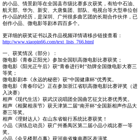
的小品、情景剧等在全国县市级比赛多次获奖，有给中石油、
航天部、华为、新安、大唐集团、部队、电视台等大型单位创
作小品的经历，是深圳、广州很多曲艺团的长期合作伙伴，已
创作小品、微电影等剧本四百多个。
更详细的获奖证书以及作品视频详情请移步链接查看：
http://www.xiaopin66.com/text_lists_766.html
一、获奖情况（部分）：
微电影《青春正阳光》参加全国职高微电影比赛获奖；
微电影《阳光正午后》获“青春进行时”劲牌全国微电影大赛三
等奖；
微电影剧本《永远的秘密》获“中国健康杯”优秀奖。
微电影《青春印记》正在参加浙江省职高微电影比赛评奖（进
入决赛）
相声《现代生活》获武汉说唱团全国曲艺征文比赛优秀奖。
相声《相聚相亲节》获天津第二届“南开杯”全国新相声作品大
赛三等奖。
相声《理财达人》在山东省银行系统比赛获奖！
小品《演练总动员》获广州番禺区第二届小品小戏比赛一等
奖。
小品《会见楼那点事》获河南省豫南赛区表演奖