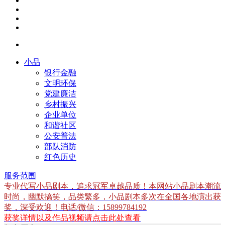
小品
银行金融
文明环保
党建廉洁
乡村振兴
企业单位
和谐社区
公安普法
部队消防
红色历史
服务范围
专业
代写小品剧本，追求冠军卓越品质！本网站小品剧本潮流
时尚，幽默搞笑，品类繁多，小品剧本多次在全国各地演出获
奖，深受欢迎！电话/微信：15899784192
获奖详情以及作品视频请点击此处查看