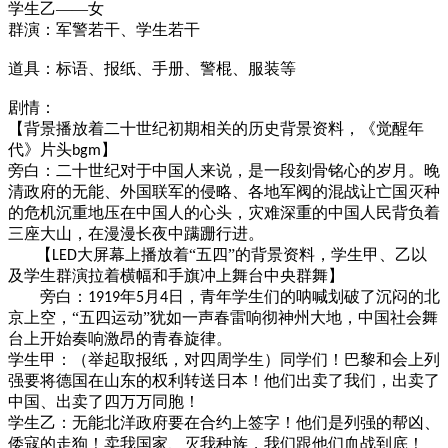
学生乙
——
女
群演：军警
若干
、学生
若干
道具：标语、
报纸、手册、
警棍、服装等
剧情：
【背景播放着二十世纪初期相关的历史背景资料，《觉醒年
代》片头
】
bgm
旁白：二十
世纪对于中国人来说，是一段刻骨铭心的岁月。
晚
清政府的无能、外国联军的
侵略
、
各地
军阀
的
混战
让
亡国灭种
的危机沉重地压在中国人的心头
，
灾难深重的中国人民背负着
三座大山，在漫漫长夜中蹒跚行进。
【
大屏幕上播放着“五四”的背景资料，学生甲、乙以
LED
及学生群演拉着横幅和手旗冲上舞台中央群舞
】
旁白：
年
月
日，
青年学生们
的呐喊
划破了沉闷的北
1919
5
4
京上空
，
“
五四运动
”
犹如一声春雷响彻神州大地
，中国社会舞
台上开始奏响
激昂
的青春旋律。
学生甲：（举起取报纸，对四周学生）同学们！巴黎和会上
列
强
要
将德国在山东的权利转送日本
！
他们
出卖了我们，出卖了
中国、出卖了四万万同胞！
学生乙：无能
北洋政府
要
在合约上签字
！
他们是列强的帮凶、
倭寇的走狗！
卖
我国家、灭我种族，我们跟他们血战到底！