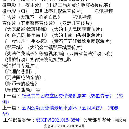
微电影《一夜生死》（中建三局九寨沟地震救援纪实）
微电影《归》（四川盐亭县形象宣传片）——腾讯视频
广告片《发现不一样的自己》 ——腾讯视频
宣传片《罗定警察宣传片》（罗定县宣传片）
《大医精诚 德藴铜都》（大冶市人民医院宣传片）
《红色记忆 最美南山》（大冶市南山头村形象片）
《一次涉足 一生眷恋》（黄石三五轩餐饮集团形象片）
《鄂王城》（大冶金牛镇鄂王城宣传片）
《宪法伴我成长》等短视频4篇（云南省普法活动比赛）
《猎赖行动》宜都法院纪实微电影
法治栏目专题片：
《代理的悲剧》、
《无法隔绝的亲情》、
《邮币卡的秘密》
《坠楼的迷局》 等
下一篇：
纪念共青团成立团史情景剧剧本《热血青春》（陈
灿）
上一篇：
五四运动历史情景剧本剧本《五四风雷》（陈春
华）
工信部备案号：
鄂ICP备2021015488号
公安部备案号：
鄂公网
安备42020002000124号