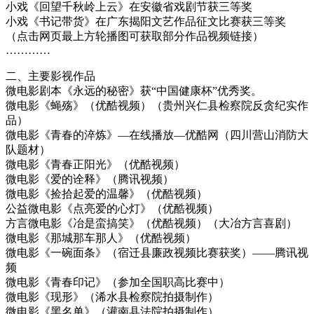
小戏《回望千秋岭上云》在安徽省戏剧节获三等奖
小戏《书记带货》在广东揭阳文艺作品征文比赛获三等奖
（点击网页最上方轮播图可获取部分作品视频链接）
…………
二、主要影视作品
微电影剧本《永远的秘密》获“中国健康杯”优秀奖。
微电影《蝇殇》（优酷视频）（贵州兴仁县检察院反贪纪实作
品）
微电影《青春的淬炼》—在线播放—优酷网（四川营山消防大
队题材）
微电影《青春正阳光》（优酷视频）
微电影《爱的诠释》（腾讯视频）
微电影《捡拾起爱的温馨》（优酷视频）
公益微电影《点亮爱的心灯》（优酷视频）
方言微电影《冶是蛮搞笑》（优酷视频）（大冶方言喜剧）
微电影《那城那车那人》（优酷视频）
微电影《一碗面条》（宿迁县廉政视频比赛获奖）——腾讯视
频
微电影《青春印记》（参加全国职高比赛中）
微电影《现形》（浠水县检察院拍摄制作）
微电影《黑名单》（灌南县法院拍摄制作）