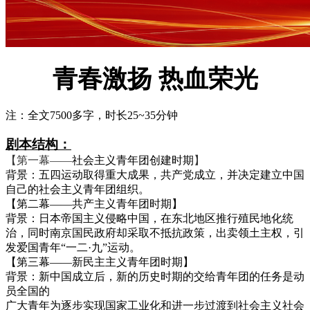
青春激扬
热血荣光
注：全文7500多字，时长25~35分钟
剧本结构：
【
第一幕
——
社会主义青年团创建时期
】
背景：五四运动取得重大成果，
共产党成立，并决定建立中国
自己的社会主义青年团组织。
【第二幕
——共产主义青年团时期】
背景：
日本帝国主义侵略中国
，
在东北地区推行殖民地化统
治，
同时
南京国民政府
却采取不抵抗政策
，
出卖领土主权，引
发爱国青年
“一二·九”运动。
【第三幕
——新民主主义青年团时期】
背景：新中国成立后，新的历史时期的交给青年团的任务是动
员全国的
广大青年为逐步实现国家工业化和进一步过渡到社会主义社会