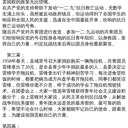
卖国权的政策无比愤慨。
在共产党的支持帮助下发动
“一二·九”抗日救亡运动，无数学
生涌上街头，虽然被反动政府镇压，但运动得到了全国学生的
响应和全国人民的支援，迅速在全中国蔓延开来，吹响的抗日
救亡运动的号角。
随后共产党对共青团进行改造，参加一二
·九运动的共青团员
们纷纷响应党的号召
投身
各地的
抗日
青年组织
，
以身救国，发
挥自己的力量，约定抗战结束后再以团员身份重新聚首。
第三幕：
1958年春天，县城里号召大家捐款购买一辆拖拉机，共青团员
雷锋拿出了20元，是全县青少年中捐款最多的人，县委决定让
雷锋学开拖拉机。雷锋拿出钉子精神刻苦学习，每次进食堂吃
饭的时候，都要把碗当成方向盘学着开拖拉机，同事们都笑话
雷锋，但雷锋丝毫不介意，终于成功的学会了拖拉机驾驶技
术。在团委会上，大家一致选举雷锋获得青年社会主义建设积
极分子，会上雷锋对大家说，从民主革命到抗日战争，从解放
战争到抗美援朝，
青年团
永远是
党的最亲密的、最可靠的助
手
，
希望不论在什么时候，大家都能牢记自己的使命，跟着党
走，为建设祖国贡献自己的力量。
第四幕：