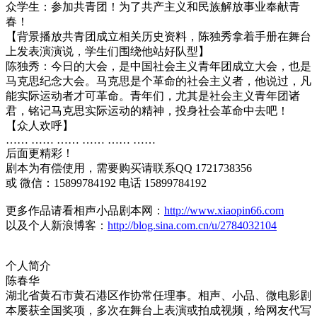
众学生：参加共青团！为了共产主义和民族解放事业奉献青
春！
【背景播放共青团成立相关历史资料，陈独秀拿着手册在舞台
上发表演演说，学生们围绕他站好队型】
陈独秀：今日的大会，是中国社会主义青年团成立大会，也是
马克思纪念大会。马克思是个革命的社会主义者，他说过，凡
能实际运动者才可革命。青年们，尤其是社会主义青年团诸
君，铭记马克思实际运动的精神，投身社会革命中去吧！
【众人欢呼】
…… …… …… …… …… ……
后面更精彩！
剧本为有偿使用，需要购买请联系QQ 1721738356
或 微信：15899784192 电话 15899784192
更多作品请看相声小品剧本网：
http://www.xiaopin66.com
以及个人新浪博客：
http://blog.sina.com.cn/u/2784032104
个人简介
陈春华
湖北省黄石市黄石港区作协常任理事。相声、小品、微电影剧
本屡获全国奖项，多次在舞台上表演或拍成视频，给网友代写