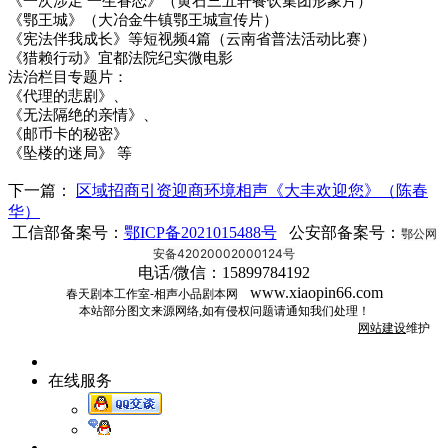
《一次涉足 一生眷恋》（黄石三五轩餐饮集团形象片）
《鄂王城》（大冶金牛镇鄂王城宣传片）
《宪法伴我成长》等短视频4篇（云南省普法活动比赛）
《猎赖行动》宜都法院纪实微电影
法治栏目专题片：
《代理的悲剧》、
《无法隔绝的亲情》、
《邮币卡的秘密》
《坠楼的迷局》 等
下一篇：
区域招商引资迎商环境相声《大丰欢迎您》（陈春
华）
工信部备案号：
鄂ICP备2021015488号
公安部备案号：
鄂公网
安备42020002000124号
电话/微信：15899784192
www.xiaopin66.com
春天剧本工作室-相声小品剧本网
本站部分图文来源网络,如有侵权问题请通知我们处理！
网站建设
维护
在线服务