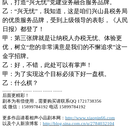
队，打造“兴无忧”党建业务融合服务品牌。
乙：
“兴无忧”，我知道，这是咱们兴山县税务局
的优质服务品牌，受到上级领导的表彰，《人民
日报》都登了！
甲：第三张牌就是让纳税人办税无忧、体验更
优，树立
“您的非常满意是我们的不懈追求”这一
金字招牌。
乙：好，不错，此处可以有掌声！
甲：为了实现这个目标必须下好一盘棋。
乙：什么棋？
…… …… …… …… …… ……
后面更精彩！
剧本为有偿使用，需要购买请联系QQ 1721738356
或 微信：15899784192 电话 15899784192
更多作品请看相声小品剧本网：
http://www.xiaopin66.com
以及个人新浪博客：
http://blog.sina.com.cn/u/2784032104