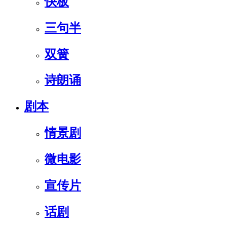
快板
三句半
双簧
诗朗诵
剧本
情景剧
微电影
宣传片
话剧