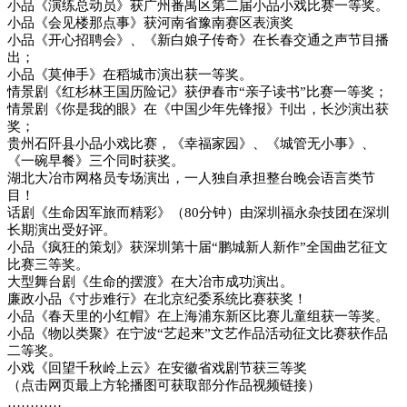
小品《演练总动员》获广州番禺区第二届小品小戏比赛一等奖。
小品《会见楼那点事》获河南省豫南赛区表演奖
小品《开心招聘会》、《新白娘子传奇》在长春交通之声节目播
出；
小品《莫伸手》在稻城市演出获一等奖。
情景剧《红杉林王国历险记》获伊春市“亲子读书”比赛一等奖；
情景剧《你是我的眼》在《中国少年先锋报》刊出，长沙演出获
奖；
贵州石阡县小品小戏比赛，《幸福家园》、《城管无小事》、
《一碗早餐》三个同时获奖。
湖北大冶市网格员专场演出，一人独自承担整台晚会语言类节
目！
话剧《生命因军旅而精彩》（80分钟）由深圳福永杂技团在深圳
长期演出受好评。
小品《疯狂的策划》获深圳第十届“鹏城新人新作”全国曲艺征文
比赛三等奖。
大型舞台剧《生命的摆渡》在大冶市成功演出。
廉政小品《寸步难行》在北京纪委系统比赛获奖！
小品《春天里的小红帽》在上海浦东新区比赛儿童组获一等奖。
小品《物以类聚》在宁波“艺起来”文艺作品活动征文比赛获作品
二等奖。
小戏《回望千秋岭上云》在安徽省戏剧节获三等奖
（点击网页最上方轮播图可获取部分作品视频链接）
…………