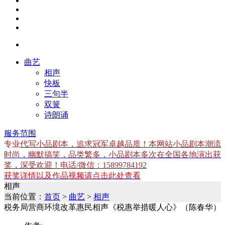
曲艺
相声
快板
三句半
双簧
诗朗诵
服务范围
专业
代写小品剧本，追求冠军卓越品质！本网站小品剧本潮流
时尚，幽默搞笑，品类繁多，小品剧本多次在全国各地演出获
奖，深受欢迎！电话/微信：15899784192
获奖详情以及作品视频请点击此处查看
相声
当前位置：
首页
>
曲艺
>
相声
税务局营商环境改革惠民相声《税惠举措暖人心》（陈春华）