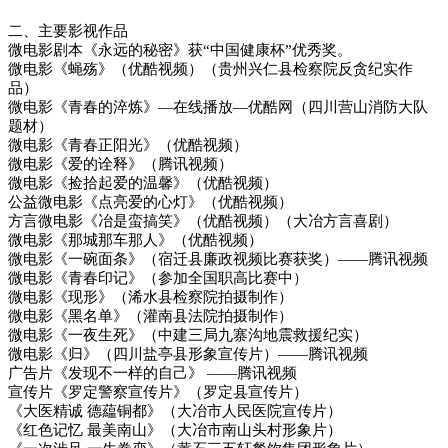
二、主要影视作品
微电影剧本《永远的秘密》获“中国健康杯”优秀奖。
微电影《蝇殇》（优酷视频）（贵州兴仁县检察院反贪纪实作
品）
微电影《青春的淬炼》—在线播放—优酷网（四川营山消防大队
题材）
微电影《青春正阳光》（优酷视频）
微电影《爱的诠释》（腾讯视频）
微电影《捡拾起爱的温馨》（优酷视频）
公益微电影《点亮爱的心灯》（优酷视频）
方言微电影《冶是蛮搞笑》（优酷视频）（大冶方言喜剧）
微电影《那城那车那人》（优酷视频）
微电影《一碗面条》（宿迁县廉政视频比赛获奖）——腾讯视频
微电影《青春印记》（参加全国职高比赛中）
微电影《现形》（浠水县检察院拍摄制作）
微电影《黑名单》（灌南县法院拍摄制作）
微电影《一夜生死》（中建三局九寨沟地震救援纪实）
微电影《归》（四川盐亭县形象宣传片）——腾讯视频
广告片《发现不一样的自己》 ——腾讯视频
宣传片《罗定警察宣传片》（罗定县宣传片）
《大医精诚 德藴铜都》（大冶市人民医院宣传片）
《红色记忆 最美南山》（大冶市南山头村形象片）