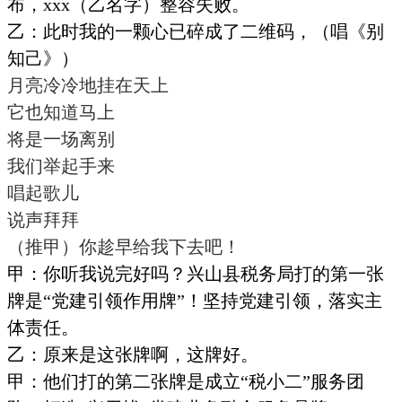
布，
xxx
（乙名字）整容失败。
乙：此时我的一颗心已碎成了二维码，（唱《别
知己》）
月亮冷冷地挂在天上
它也知道
马上
将是一场离别
我们
举起手来
唱起歌儿
说声拜拜
（推甲）你趁早给我下去吧！
甲：你听我说完好吗？兴山县税务局打的第一张
牌是
“党建引领作用牌”！坚持党建引领，落实主
体责任。
乙：原来是这张牌啊，这牌好。
甲：他们打的第二张牌是成立
“税小二”服务团