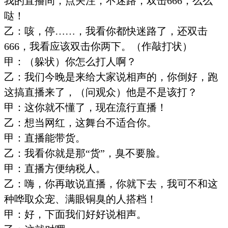
我的直播间，点关注，不迷路，双击
666
，么么
哒！
乙：咳，停
……，我看你都快迷路了，还双击
666
，我看应该双击你两下。（作敲打状）
甲：（躲状）你怎么打人啊？
乙：我们今晚是来给大家说相声的，你倒好，跑
这搞直播来了，（问观众）他是不是该打？
甲：这你就不懂了，现在流行直播！
乙：想当网红，这舞台不适合你。
甲：直播能带货。
乙：我看你就是那
“货”，臭不要脸。
甲：直播方便纳税人。
乙：嗨，你再敢说直播，你就下去，我可不和这
种哗取众宠、满眼铜臭的人搭档！
甲：好，下面我们好好说相声。