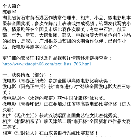
个人简介
陈春华
湖北省黄石市黄石港区作协常任理事。相声、小品、微电影剧本
屡获全国奖项，多次在舞台上表演或拍成视频，给网友代写的小
品、情景剧等在全国县市级比赛多次获奖，有给中石油、航天
部、华为、新安、大唐集团、部队、电视台等大型单位创作小品
的经历，是深圳、广州很多曲艺团的长期合作伙伴，已创作小
品、微电影等剧本四百多个。
更详细的获奖证书以及作品视频详情请移步链接查看：
http://www.xiaopin66.com/text_lists_766.html
一、获奖情况（部分）：
微电影《青春正阳光》参加全国职高微电影比赛获奖；
微电影《阳光正午后》获“青春进行时”劲牌全国微电影大赛三等
奖；
微电影剧本《永远的秘密》获“中国健康杯”优秀奖。
微电影《青春印记》正在参加浙江省职高微电影比赛评奖（进入
决赛）
相声《现代生活》获武汉说唱团全国曲艺征文比赛优秀奖。
相声《相聚相亲节》获天津第二届“南开杯”全国新相声作品大赛
三等奖。
相声《理财达人》在山东省银行系统比赛获奖！