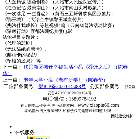
《大医精诚 德藴铜都》（大冶市人民医院宣传片）
《红色记忆 最美南山》（大冶市南山头村形象片）
《一次涉足 一生眷恋》（黄石三五轩餐饮集团形象片）
《鄂王城》（大冶金牛镇鄂王城宣传片）
《宪法伴我成长》等短视频4篇（云南省普法活动比赛）
《猎赖行动》宜都法院纪实微电影
法治栏目专题片：
《代理的悲剧》、
《无法隔绝的亲情》、
《邮币卡的秘密》
《坠楼的迷局》 等
下一篇：
移民新区搬迁幸福生活小品《乔迁之后》（陈春
华）
上一篇：
老年大学小品《老有所学》（陈春华）
工信部备案号：
鄂ICP备2021015488号
公安部备案号：
鄂公网
安备42020002000124号
电话/微信：15899784192
www.xiaopin66.com
春天剧本工作室-相声小品剧本网
本站部分图文来源网络,如有侵权问题请通知我们处理！
网站建设
维护
在线服务