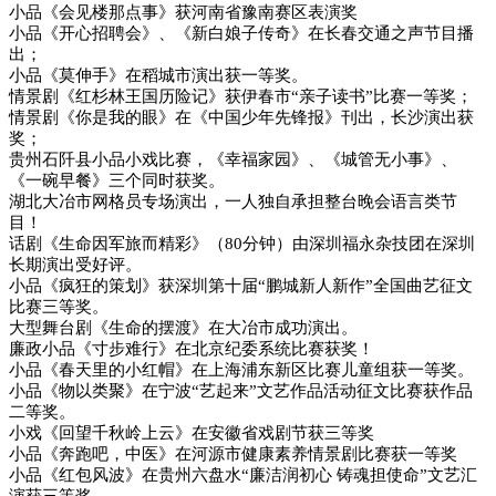
小品《会见楼那点事》获河南省豫南赛区表演奖
小品《开心招聘会》、《新白娘子传奇》在长春交通之声节目播
出；
小品《莫伸手》在稻城市演出获一等奖。
情景剧《红杉林王国历险记》获伊春市“亲子读书”比赛一等奖；
情景剧《你是我的眼》在《中国少年先锋报》刊出，长沙演出获
奖；
贵州石阡县小品小戏比赛，《幸福家园》、《城管无小事》、
《一碗早餐》三个同时获奖。
湖北大冶市网格员专场演出，一人独自承担整台晚会语言类节
目！
话剧《生命因军旅而精彩》（80分钟）由深圳福永杂技团在深圳
长期演出受好评。
小品《疯狂的策划》获深圳第十届“鹏城新人新作”全国曲艺征文
比赛三等奖。
大型舞台剧《生命的摆渡》在大冶市成功演出。
廉政小品《寸步难行》在北京纪委系统比赛获奖！
小品《春天里的小红帽》在上海浦东新区比赛儿童组获一等奖。
小品《物以类聚》在宁波“艺起来”文艺作品活动征文比赛获作品
二等奖。
小戏《回望千秋岭上云》在安徽省戏剧节获三等奖
小品《奔跑吧，中医》在河源市健康素养情景剧比赛获一等奖
小品《红包风波》在贵州六盘水“廉洁润初心 铸魂担使命”文艺汇