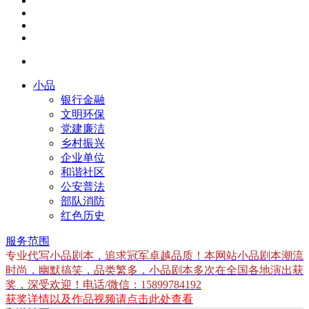
小品
银行金融
文明环保
党建廉洁
乡村振兴
企业单位
和谐社区
公安普法
部队消防
红色历史
服务范围
专业
代写小品剧本，追求冠军卓越品质！本网站小品剧本潮流
时尚，幽默搞笑，品类繁多，小品剧本多次在全国各地演出获
奖，深受欢迎！电话/微信：15899784192
获奖详情以及作品视频请点击此处查看