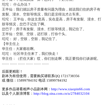
坨坨： 什么办法？
王半仙：我们就以房子质量有问题为理由，就说我们住的房子有
发裂、浸水、空鼓等情况，我们是没得法才占车库。
坨坨： 王半仙，你这主意高，实在是高，房子有发裂、浸水、打
鼓等情况，岔巴子记住了啊。
岔巴子：房子有发裂、浸水、打鼓等情况，我记住了。
王半仙：空鼓、空鼓，还打鼓，打你个头。
坨坨： 好，空鼓，空鼓，我记住了。
【华主任上
华主任：大家都在啊。
坨坨： 社区华主任来了，我们快走！
华主任：（拦住大家）哎，你们别走啊，我正要找你们谈谈呢。
…… …… …… …… …… ……
后面更精彩！
剧本为有偿使用，需要购买请联系QQ 1721738356
或 微信：15899784192 电话 15899784192
更多作品请看相声小品剧本网：
http://www.xiaopin66.com
以及个人新浪博客：
http://blog.sina.com.cn/u/2784032104