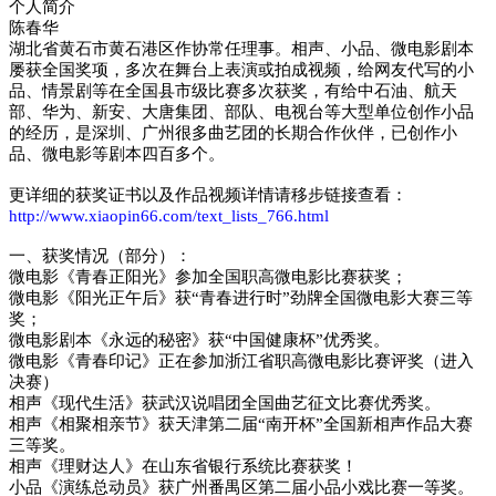
个人简介
陈春华
湖北省黄石市黄石港区作协常任理事。相声、小品、微电影剧本
屡获全国奖项，多次在舞台上表演或拍成视频，给网友代写的小
品、情景剧等在全国县市级比赛多次获奖，有给中石油、航天
部、华为、新安、大唐集团、部队、电视台等大型单位创作小品
的经历，是深圳、广州很多曲艺团的长期合作伙伴，已创作小
品、微电影等剧本四百多个。
更详细的获奖证书以及作品视频详情请移步链接查看：
http://www.xiaopin66.com/text_lists_766.html
一、获奖情况（部分）：
微电影《青春正阳光》参加全国职高微电影比赛获奖；
微电影《阳光正午后》获“青春进行时”劲牌全国微电影大赛三等
奖；
微电影剧本《永远的秘密》获“中国健康杯”优秀奖。
微电影《青春印记》正在参加浙江省职高微电影比赛评奖（进入
决赛）
相声《现代生活》获武汉说唱团全国曲艺征文比赛优秀奖。
相声《相聚相亲节》获天津第二届“南开杯”全国新相声作品大赛
三等奖。
相声《理财达人》在山东省银行系统比赛获奖！
小品《演练总动员》获广州番禺区第二届小品小戏比赛一等奖。