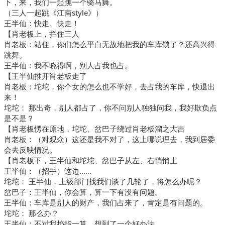
下，来，我们一起跳一个骑马舞。
（三人一起跳《江南style》）
王半仙：快走、快走！
【肖老板上，拦住三人
肖老板：站住，你们怎么平白无故地把我的车库锁了？还高兴得
跳舞。
王半仙：我不晓得啊，别人占我也占。
【王半仙推开肖老板走了
肖老板：坨坨，你个女的怎么也不学好，去占我的车库，快退出
来！
坨坨： 那出奇，别人都占了，你不问别人独独问我，我好欺负点
是不是？
【肖老板愣在原地，坨坨、岔巴子绕过肖老板溜之大吉
肖老板：（对观众）这还是我不对了，这上哪说理去，我到居委
会去反映情况。
【肖老板下，王半仙和坨坨、岔巴子从左、右悄悄上
王半仙：（招手）这边……
坨坨： 王半仙，上级部门找我们谈了几轮了，将怎么办呢？
岔巴子：王半仙，你会算，算一下有没有问题。
王半仙：车库是别人的财产，我们占来了，肯定是有问题的。
坨坨： 那么办？
王半仙：不过我掐指一算，想到了一个好办法。