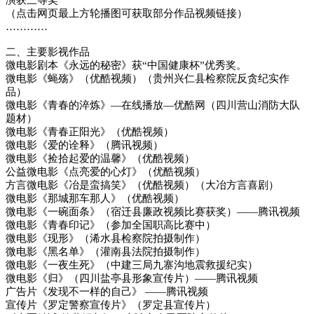
演获三等奖
（点击网页最上方轮播图可获取部分作品视频链接）
…………
二、主要影视作品
微电影剧本《永远的秘密》获“中国健康杯”优秀奖。
微电影《蝇殇》（优酷视频）（贵州兴仁县检察院反贪纪实作
品）
微电影《青春的淬炼》—在线播放—优酷网（四川营山消防大队
题材）
微电影《青春正阳光》（优酷视频）
微电影《爱的诠释》（腾讯视频）
微电影《捡拾起爱的温馨》（优酷视频）
公益微电影《点亮爱的心灯》（优酷视频）
方言微电影《冶是蛮搞笑》（优酷视频）（大冶方言喜剧）
微电影《那城那车那人》（优酷视频）
微电影《一碗面条》（宿迁县廉政视频比赛获奖）——腾讯视频
微电影《青春印记》（参加全国职高比赛中）
微电影《现形》（浠水县检察院拍摄制作）
微电影《黑名单》（灌南县法院拍摄制作）
微电影《一夜生死》（中建三局九寨沟地震救援纪实）
微电影《归》（四川盐亭县形象宣传片）——腾讯视频
广告片《发现不一样的自己》 ——腾讯视频
宣传片《罗定警察宣传片》（罗定县宣传片）