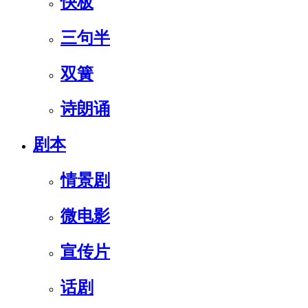
快板
三句半
双簧
诗朗诵
剧本
情景剧
微电影
宣传片
话剧