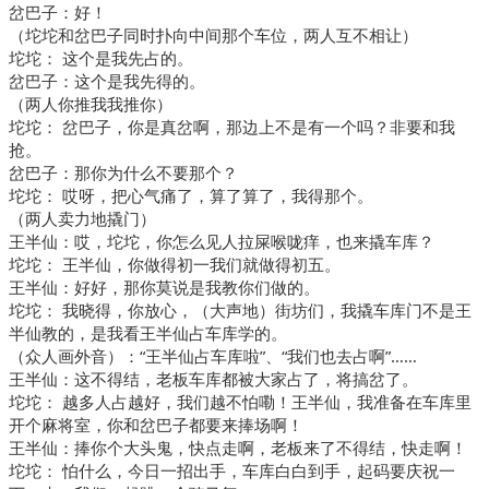
岔巴子：好！
（坨坨和岔巴子同时扑向中间那个车位，两人互不相让）
坨坨： 这个是我先占的。
岔巴子：这个是我先得的。
（两人你推我我推你）
坨坨： 岔巴子，你是真岔啊，那边上不是有一个吗？非要和我
抢。
岔巴子：那你为什么不要那个？
坨坨： 哎呀，把心气痛了，算了算了，我得那个。
（两人卖力地撬门）
王半仙：哎，坨坨，你怎么见人拉屎喉咙痒，也来撬车库？
坨坨： 王半仙，你做得初一我们就做得初五。
王半仙：好好，那你莫说是我教你们做的。
坨坨： 我晓得，你放心，（大声地）街坊们，我撬车库门不是王
半仙教的，是我看王半仙占车库学的。
（众人画外音）：“王半仙占车库啦”、“我们也去占啊”……
王半仙：这不得结，老板车库都被大家占了，将搞岔了。
坨坨： 越多人占越好，我们越不怕嘞！王半仙，我准备在车库里
开个麻将室，你和岔巴子都要来捧场啊！
王半仙：捧你个大头鬼，快点走啊，老板来了不得结，快走啊！
坨坨： 怕什么，今日一招出手，车库白白到手，起码要庆祝一