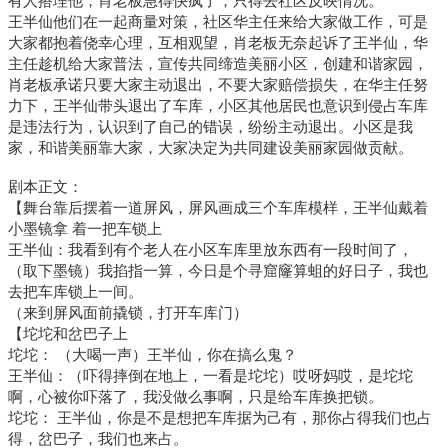
有人搭理他，肖老板急得快疯了，只得去社区反映情况。
王半仙他们在一起商量对策，社区华主任来给大家做工作，可是
大家都抱着侥幸心理，互相观望，肖老板无奈起诉了王半仙，华
主任趁机给大家普法，宣传共同缔造美丽小区，创建和谐家园，
肖老板承诺只要大家主动退出，不要大家赔偿损失，在华主任努
力下，王半仙带头退出了车库，小区其他居民也意识到侵占车库
是违法行为，认识到了自己的错误，纷纷主动退出。小区是我
家，和谐美丽靠大家，大家决定为共同建设美丽家园做贡献。
剧本正文：
【舞台靠后摆着一道屏风，屏风画成三个车库模样，王半仙戴着
小墨镜拿 
着一把车锁上
王半仙：我看到有个老人在小区车库里放东西有一段时间了，
（取下墨镜）
我掐指一算，今日是个寻窟窿算蛆的好日子，我也
去把车库锁上一间。
（来到屏风面前撬锁，打开车库门）
【坨坨和岔巴子上
坨坨： （大喝一声）王半仙，你在搞么鬼？
王半仙：（吓得摔倒在地上，一看是坨坨）哎呀妈哎，是坨坨
啊，心被你吓落了，我没做么事啊，只是给车库换把锁。
坨坨： 王半仙，你是不是想把车库据为己有，那你占得我们也占
得，岔巴子，我们也来占。